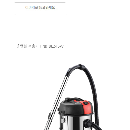
휴앤봇 포충기 HNB-BL245W