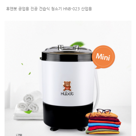
휴앤봇 공업용 진공 건습식 청소기 HNB-023 산업용