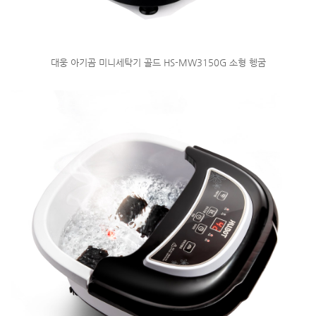
대웅 아기곰 미니세탁기 골드 HS-MW3150G 소형 헹굼