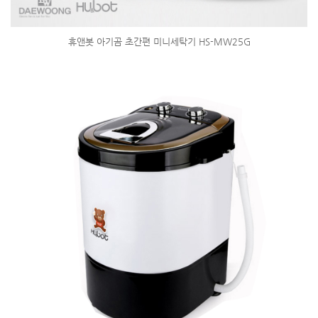
휴앤봇 아기곰 초간편 미니세탁기 HS-MW25G