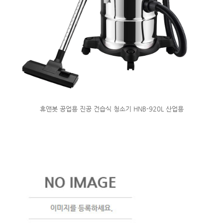
휴앤봇 공업용 진공 건습식 청소기 HNB-920L 산업용