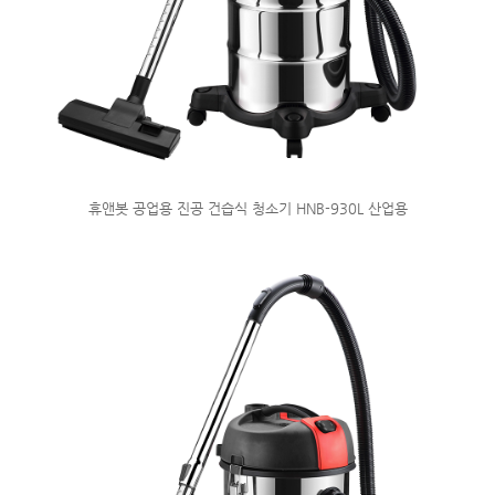
휴앤봇 공업용 진공 건습식 청소기 HNB-930L 산업용