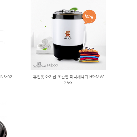
NB-02
휴앤봇 아기곰 초간편 미니세탁기 HS-MW
25G