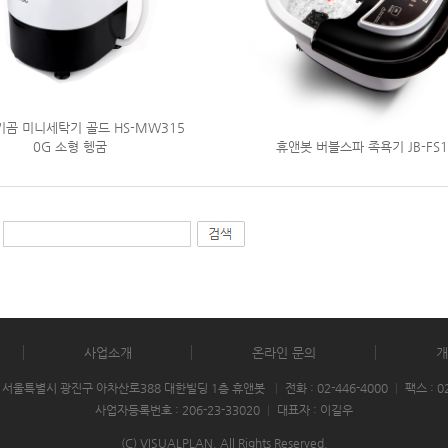
기곰 미니세탁기 골드 HS-MW315
0G 소형 헹굼
휴앤봇 버블스파 족욕기 JB-FS1
사업소개
온라인 문의
개
1) 서울특별시 광진구 아차산로388 대한빌딩 1층 휴앤봇
|
전화 : 02-446-4000
|
팩스 : 0
사업자등록번호 : 206-23-33020
|
대표자 : 이길우
(C) VISUALPLAN. All Rights Reserved.