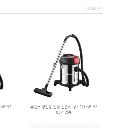
HU&BOT
NB-93
휴앤봇 공업용 진공 건습식 청소기 HNB-92
0L 산업용