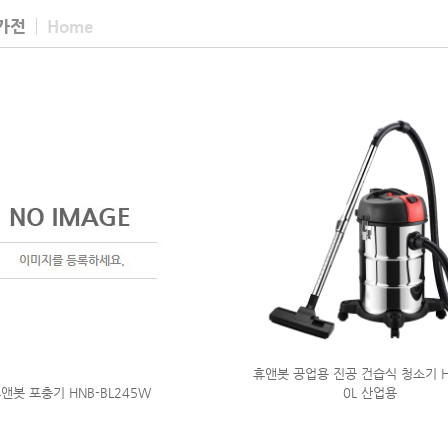
가전
Home
휴앤봇 공업용 진공 건습식 청소기 H
앤봇 포충기 HNB-BL245W
0L 산업용